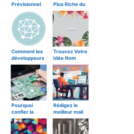
Prévisionnel
Plus Riche du
Création
Monde
d’Entreprise –
Guide Complet
Comment les
Trouvez Votre
développeurs
Idée Nom
web offshore
Entreprise
peuvent
Bien-Être :
améliorer
Guide Utile et
votre
Complet
entreprise
Pourquoi
Rédigez le
confier la
meilleur mail
maintenance
de départ
de son parc
entreprise en
informatique à
suivant ces