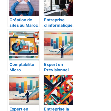
France
Guide
Essentiel
Création de
Entreprise
sites au Maroc
d’informatique
: pourquoi ne
: Quelle étude
plus faire
pour
développer
l’intégrer ?
son site en
France ?
Comptabilité
Expert en
Micro
Prévisionnel
Entreprise :
Création
Guide
d’Entreprise –
Professionnel
Guide Complet
et Astuces
Utiles
Expert en
Entreprise la